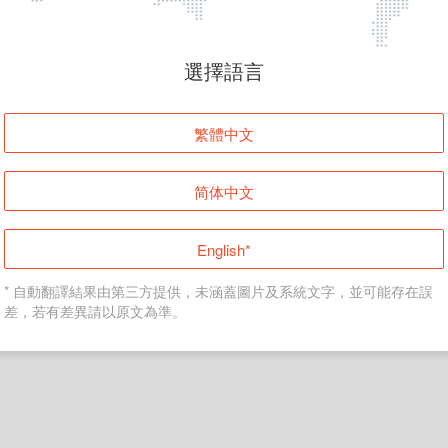
頁面無法顯示
選擇語言
發生錯誤！請登入並再試一次或回到主頁。
繁體中文
登入
简体中文
返回首頁
English*
* 自動翻譯結果由第三方提供，未涵蓋圖片及系統文字，並可能存在誤
差，若有差異請以原文為準。