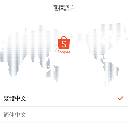
選擇語言
繁體中文
简体中文
頁面無法顯示