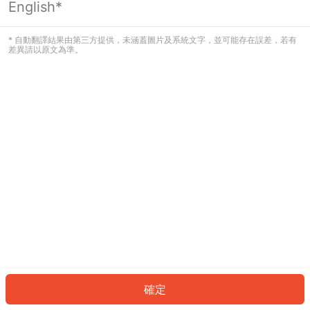
English*
發生錯誤！請登入並再試一次或回到主
頁。
* 自動翻譯結果由第三方提供，未涵蓋圖片及系統文字，並可能存在誤差，若有
差異請以原文為準。
登入
返回首頁
確定
ID: 340cbc35730-3ff9-4530-b4e7-c8afe6430ef8