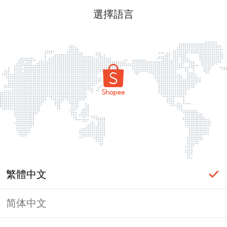
選擇語言
繁體中文
简体中文
頁面無法顯示