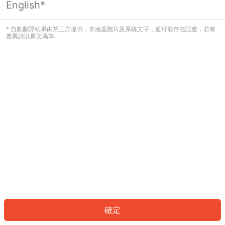
English*
發生錯誤！請登入並再試一次或回到主
頁。
* 自動翻譯結果由第三方提供，未涵蓋圖片及系統文字，並可能存在誤差，若有
差異請以原文為準。
登入
返回首頁
確定
ID: 110378086d2-137b-4413-951b-4580b496c7e1