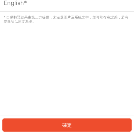
English*
發生錯誤！請登入並再試一次或回到主
頁。
* 自動翻譯結果由第三方提供，未涵蓋圖片及系統文字，並可能存在誤差，若有
差異請以原文為準。
登入
返回首頁
確定
ID: 601a57f8508-67ee-4db9-84a1-e0490a6b51ac