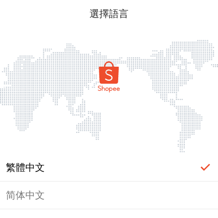
選擇語言
繁體中文
简体中文
頁面無法顯示