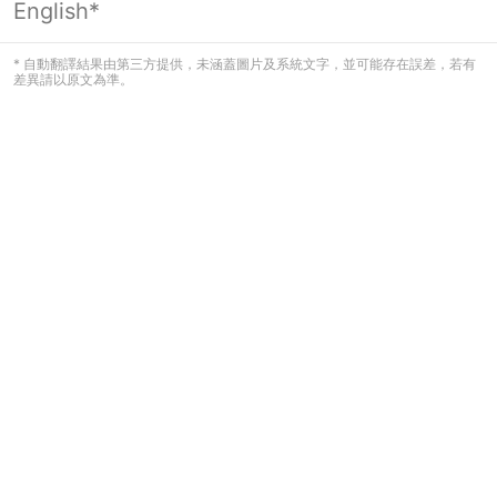
English*
頁面無法顯示
* 自動翻譯結果由第三方提供，未涵蓋圖片及系統文字，並可能存在誤差，若有
差異請以原文為準。
發生錯誤！請登入並再試一次或回到主
頁。
登入
返回首頁