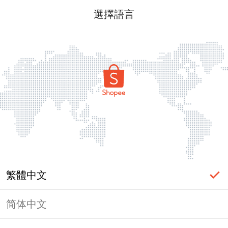
選擇語言
繁體中文
简体中文
頁面無法顯示