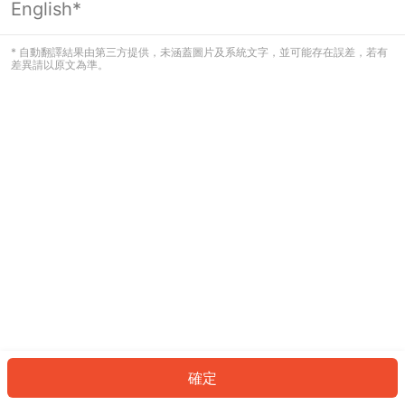
English*
發生錯誤！請登入並再試一次或回到主
頁。
* 自動翻譯結果由第三方提供，未涵蓋圖片及系統文字，並可能存在誤差，若有
差異請以原文為準。
登入
返回首頁
確定
ID: 8347c50f69a-a399-4483-980a-7640021061e0