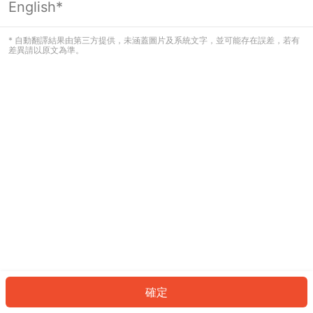
English*
發生錯誤！請登入並再試一次或回到主
頁。
* 自動翻譯結果由第三方提供，未涵蓋圖片及系統文字，並可能存在誤差，若有
差異請以原文為準。
登入
返回首頁
確定
ID: 1938975134c-15a9-403d-b79a-e67dc9439bfb