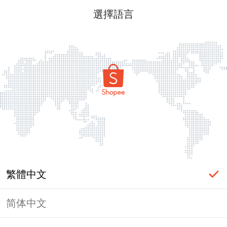
選擇語言
繁體中文
简体中文
頁面無法顯示