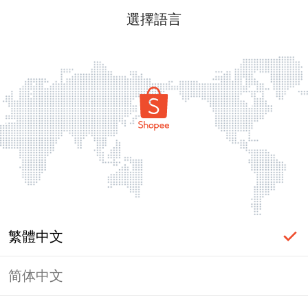
選擇語言
繁體中文
简体中文
頁面無法顯示