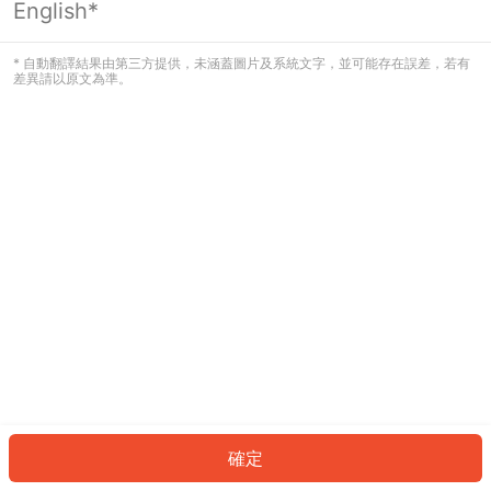
English*
發生錯誤！請登入並再試一次或回到主
頁。
* 自動翻譯結果由第三方提供，未涵蓋圖片及系統文字，並可能存在誤差，若有
差異請以原文為準。
登入
返回首頁
確定
ID: 333b3b7d514-7834-4abc-8f6e-288db5bbe248