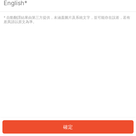
English*
發生錯誤！請登入並再試一次或回到主
頁。
* 自動翻譯結果由第三方提供，未涵蓋圖片及系統文字，並可能存在誤差，若有
差異請以原文為準。
登入
返回首頁
確定
ID: 2910bd3aba4-9cad-427a-8749-268d915d9271