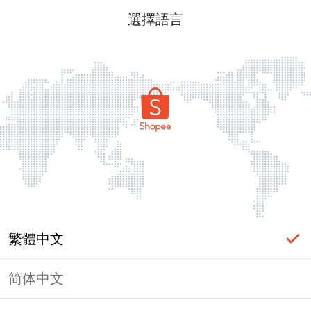
選擇語言
繁體中文
简体中文
頁面無法顯示