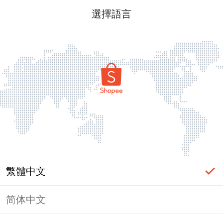
選擇語言
繁體中文
简体中文
頁面無法顯示