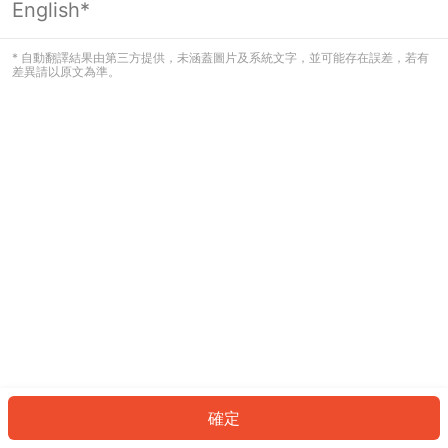
English*
發生錯誤！請登入並再試一次或回到主
頁。
* 自動翻譯結果由第三方提供，未涵蓋圖片及系統文字，並可能存在誤差，若有
差異請以原文為準。
登入
返回首頁
確定
ID: 261f3914409-421a-41ad-912f-0ba1de1ade0d