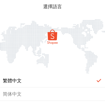
選擇語言
繁體中文
简体中文
頁面無法顯示