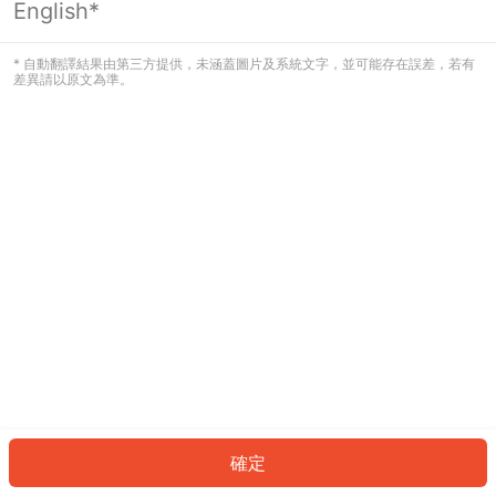
English*
發生錯誤！請登入並再試一次或回到主
頁。
* 自動翻譯結果由第三方提供，未涵蓋圖片及系統文字，並可能存在誤差，若有
差異請以原文為準。
登入
返回首頁
確定
ID: 193b2f641e2-798c-42b4-983e-821a13af96bf