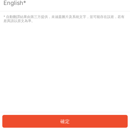
English*
發生錯誤！請登入並再試一次或回到主
頁。
* 自動翻譯結果由第三方提供，未涵蓋圖片及系統文字，並可能存在誤差，若有
差異請以原文為準。
登入
返回首頁
確定
ID: 6017f248213-7f97-4be4-b2d4-7d11bb4dd782