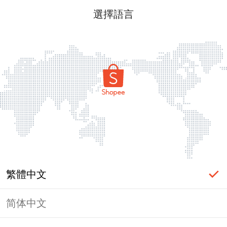
選擇語言
繁體中文
简体中文
頁面無法顯示