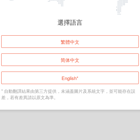
頁面無法顯示
選擇語言
發生錯誤！請登入並再試一次或回到主頁。
繁體中文
登入
简体中文
返回首頁
English*
* 自動翻譯結果由第三方提供，未涵蓋圖片及系統文字，並可能存在誤
差，若有差異請以原文為準。