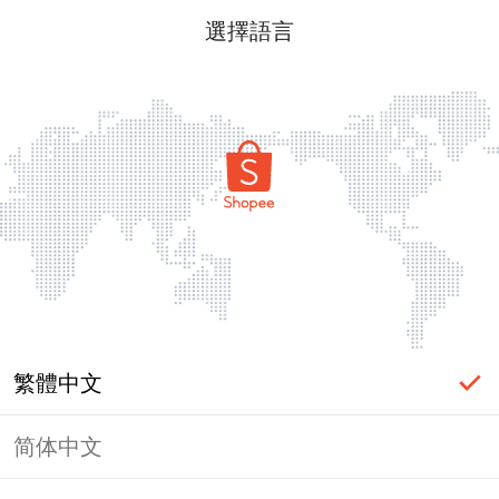
選擇語言
繁體中文
简体中文
頁面無法顯示