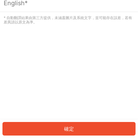
English*
發生錯誤！請登入並再試一次或回到主
頁。
* 自動翻譯結果由第三方提供，未涵蓋圖片及系統文字，並可能存在誤差，若有
差異請以原文為準。
登入
返回首頁
確定
ID: 536b49ea058-8eb9-4865-90ae-244f51dbe027