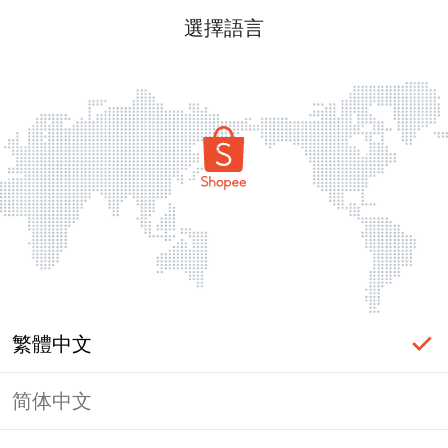
選擇語言
繁體中文
简体中文
頁面無法顯示