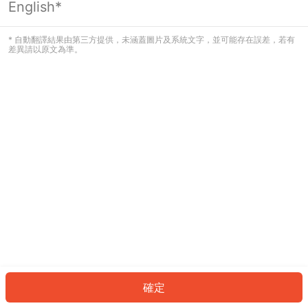
English*
發生錯誤！請登入並再試一次或回到主
頁。
* 自動翻譯結果由第三方提供，未涵蓋圖片及系統文字，並可能存在誤差，若有
差異請以原文為準。
登入
返回首頁
確定
ID: 7190c7cc04a-3998-41a7-8c8d-993f221f4ca7