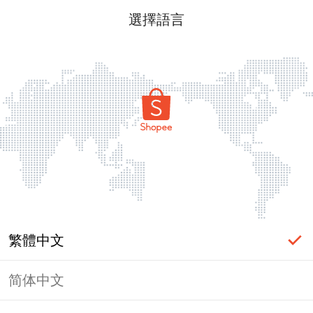
選擇語言
繁體中文
简体中文
頁面無法顯示