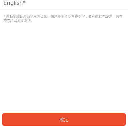
English*
發生錯誤！請登入並再試一次或回到主
頁。
* 自動翻譯結果由第三方提供，未涵蓋圖片及系統文字，並可能存在誤差，若有
差異請以原文為準。
登入
返回首頁
確定
ID: 927bad51920-ebf1-400a-898f-c0dafbab86d7