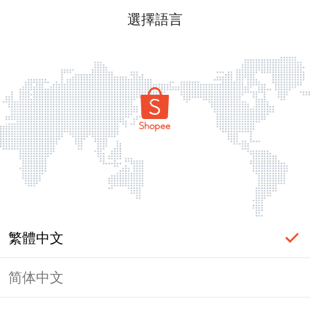
選擇語言
繁體中文
简体中文
頁面無法顯示