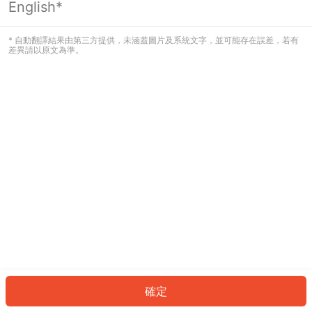
English*
發生錯誤！請登入並再試一次或回到主
頁。
* 自動翻譯結果由第三方提供，未涵蓋圖片及系統文字，並可能存在誤差，若有
差異請以原文為準。
登入
返回首頁
確定
ID: 6520a797f0d-90d6-4347-953d-264da976102f