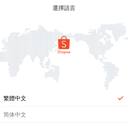
選擇語言
繁體中文
简体中文
頁面無法顯示