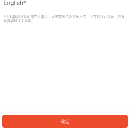
English*
發生錯誤！請登入並再試一次或回到主
頁。
* 自動翻譯結果由第三方提供，未涵蓋圖片及系統文字，並可能存在誤差，若有
差異請以原文為準。
登入
返回首頁
確定
ID: 838da881c36-27d1-4918-ae58-2fe99e8ea900