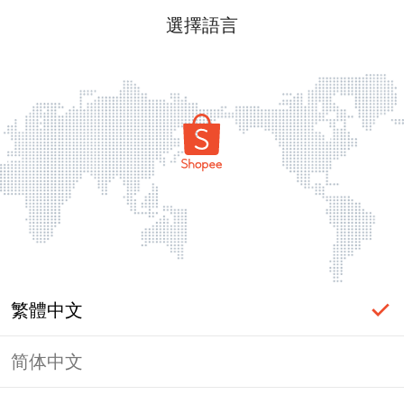
選擇語言
繁體中文
简体中文
頁面無法顯示