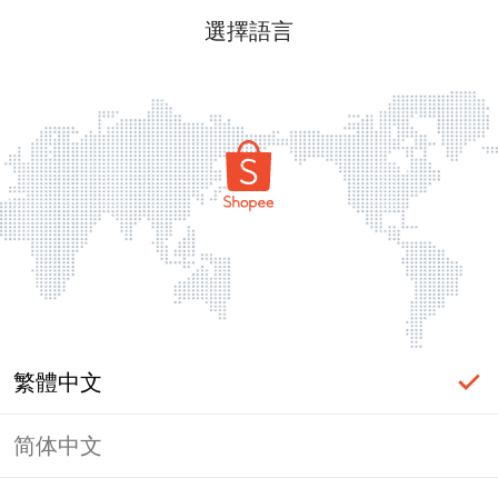
選擇語言
繁體中文
简体中文
頁面無法顯示