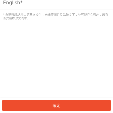
English*
發生錯誤！請登入並再試一次或回到主
頁。
* 自動翻譯結果由第三方提供，未涵蓋圖片及系統文字，並可能存在誤差，若有
差異請以原文為準。
登入
返回首頁
確定
ID: 3544cea3751-3c58-4637-aba6-8dc3e54b30bb