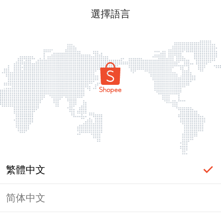
選擇語言
繁體中文
简体中文
頁面無法顯示