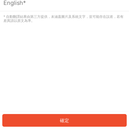
English*
發生錯誤！請登入並再試一次或回到主
頁。
* 自動翻譯結果由第三方提供，未涵蓋圖片及系統文字，並可能存在誤差，若有
差異請以原文為準。
登入
返回首頁
確定
ID: 754a4b5ef96-b7dd-4d24-8663-aaea8756c552