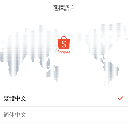
選擇語言
繁體中文
简体中文
頁面無法顯示