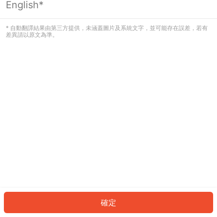
English*
發生錯誤！請登入並再試一次或回到主
頁。
* 自動翻譯結果由第三方提供，未涵蓋圖片及系統文字，並可能存在誤差，若有
差異請以原文為準。
登入
返回首頁
確定
ID: 3574d9527d9-1758-4dc7-b9c3-28b77dbfadd5