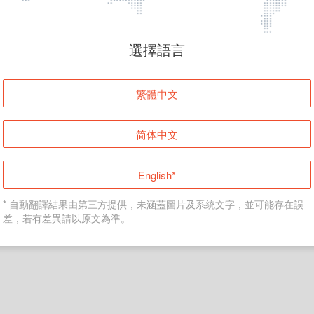
頁面無法顯示
選擇語言
發生錯誤！請登入並再試一次或回到主頁。
繁體中文
登入
简体中文
返回首頁
English*
* 自動翻譯結果由第三方提供，未涵蓋圖片及系統文字，並可能存在誤
差，若有差異請以原文為準。