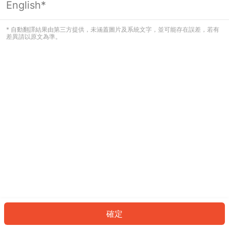
English*
發生錯誤！請登入並再試一次或回到主
頁。
* 自動翻譯結果由第三方提供，未涵蓋圖片及系統文字，並可能存在誤差，若有
差異請以原文為準。
登入
返回首頁
確定
ID: 5464d635b8f-6cbc-40de-a49b-eddbb2714cd7