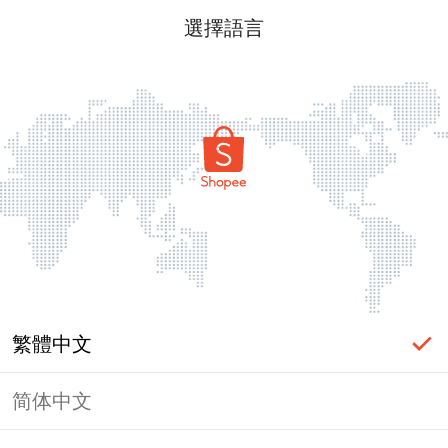
選擇語言
繁體中文
简体中文
頁面無法顯示