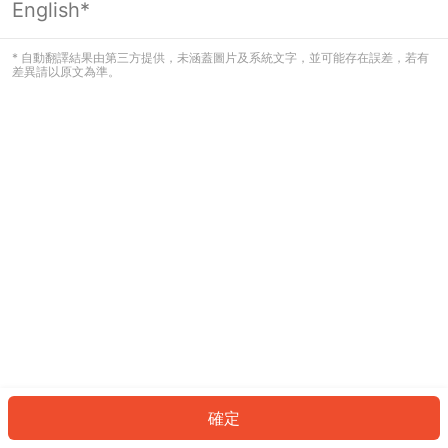
English*
發生錯誤！請登入並再試一次或回到主
頁。
* 自動翻譯結果由第三方提供，未涵蓋圖片及系統文字，並可能存在誤差，若有
差異請以原文為準。
登入
返回首頁
確定
ID: 164c41f8b98-3d76-4ec5-9d77-f179757d3dab