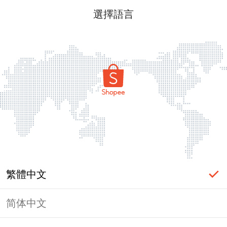
選擇語言
繁體中文
简体中文
頁面無法顯示