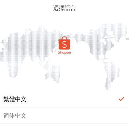
選擇語言
繁體中文
简体中文
頁面無法顯示