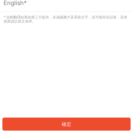
English*
發生錯誤！請登入並再試一次或回到主
頁。
* 自動翻譯結果由第三方提供，未涵蓋圖片及系統文字，並可能存在誤差，若有
差異請以原文為準。
登入
返回首頁
確定
ID: 71946456266-0fa2-4ad7-8b99-9bb8f104fc67