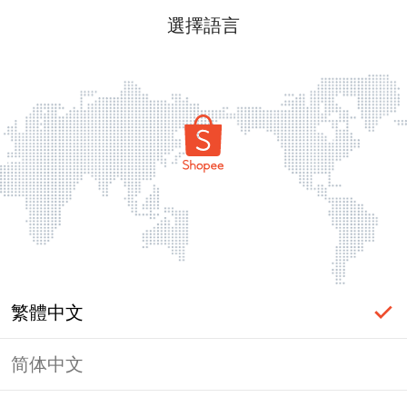
選擇語言
繁體中文
简体中文
頁面無法顯示