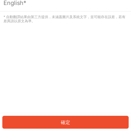
English*
發生錯誤！請登入並再試一次或回到主
頁。
* 自動翻譯結果由第三方提供，未涵蓋圖片及系統文字，並可能存在誤差，若有
差異請以原文為準。
登入
返回首頁
確定
ID: 8709435002f-b9e3-4bc1-aaf7-31df0f296587