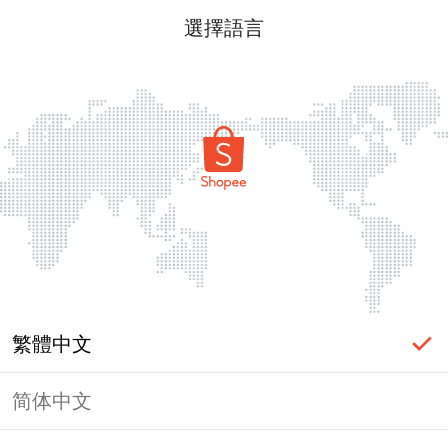
選擇語言
繁體中文
简体中文
頁面無法顯示