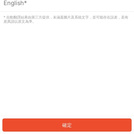
English*
發生錯誤！請登入並再試一次或回到主
頁。
* 自動翻譯結果由第三方提供，未涵蓋圖片及系統文字，並可能存在誤差，若有
差異請以原文為準。
登入
返回首頁
確定
ID: 807a0056466-cff7-4f3a-bb2e-8bab6d2ad583