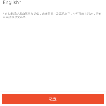
English*
發生錯誤！請登入並再試一次或回到主
頁。
* 自動翻譯結果由第三方提供，未涵蓋圖片及系統文字，並可能存在誤差，若有
差異請以原文為準。
登入
返回首頁
確定
ID: 466ce2ec220-4134-49e2-847a-16a1b40683b7