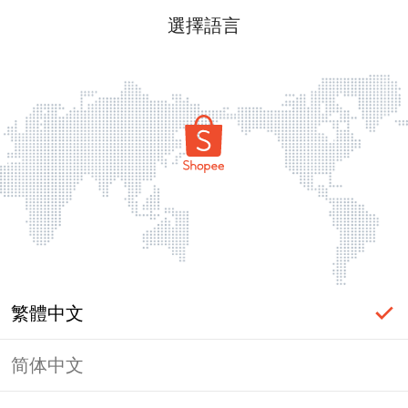
選擇語言
繁體中文
简体中文
頁面無法顯示