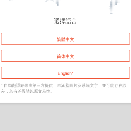
頁面無法顯示
選擇語言
發生錯誤！請登入並再試一次或回到主頁。
繁體中文
登入
简体中文
返回首頁
English*
* 自動翻譯結果由第三方提供，未涵蓋圖片及系統文字，並可能存在誤
差，若有差異請以原文為準。