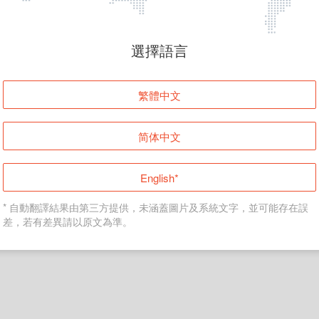
頁面無法顯示
選擇語言
發生錯誤！請登入並再試一次或回到主頁。
繁體中文
登入
简体中文
返回首頁
English*
* 自動翻譯結果由第三方提供，未涵蓋圖片及系統文字，並可能存在誤
差，若有差異請以原文為準。