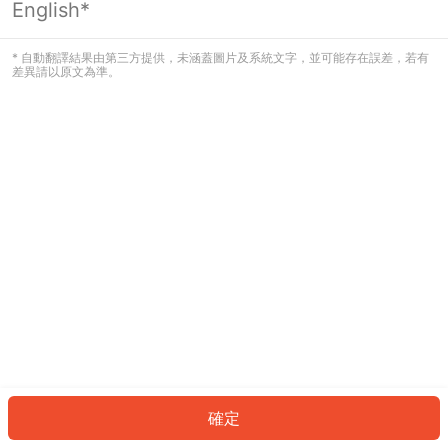
English*
發生錯誤！請登入並再試一次或回到主
頁。
* 自動翻譯結果由第三方提供，未涵蓋圖片及系統文字，並可能存在誤差，若有
差異請以原文為準。
登入
返回首頁
確定
ID: 42035fe43fe-bb62-4ba3-84a1-60f8baf24695