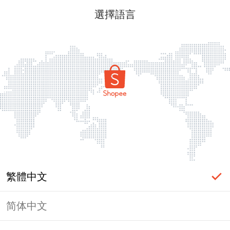
選擇語言
繁體中文
简体中文
頁面無法顯示