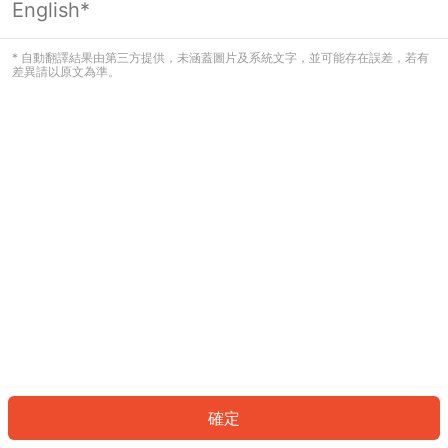
English*
發生錯誤！請登入並再試一次或回到主
頁。
* 自動翻譯結果由第三方提供，未涵蓋圖片及系統文字，並可能存在誤差，若有
差異請以原文為準。
登入
返回首頁
確定
ID: 554eb216f4-8ff7-486e-b76e-212b8c4e1cd7