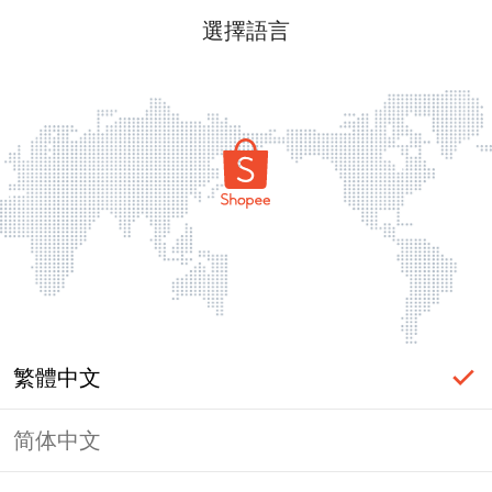
選擇語言
繁體中文
简体中文
頁面無法顯示