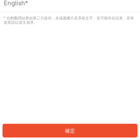
English*
發生錯誤！請登入並再試一次或回到主
頁。
* 自動翻譯結果由第三方提供，未涵蓋圖片及系統文字，並可能存在誤差，若有
差異請以原文為準。
登入
返回首頁
確定
ID: 234c02fd7fe-dd6a-43b7-81f2-e263d67cc35f