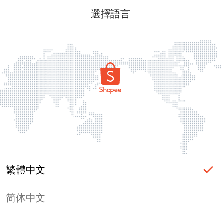
選擇語言
繁體中文
简体中文
頁面無法顯示