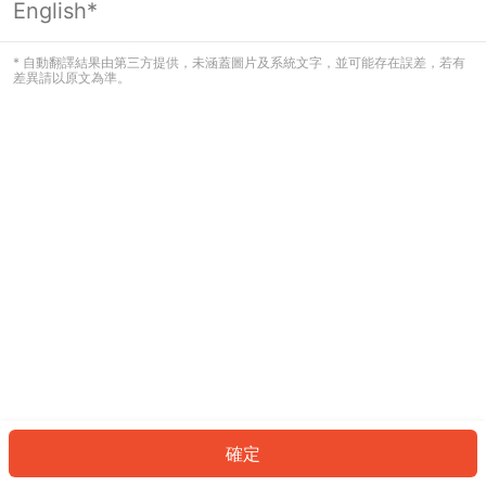
English*
發生錯誤！請登入並再試一次或回到主
頁。
* 自動翻譯結果由第三方提供，未涵蓋圖片及系統文字，並可能存在誤差，若有
差異請以原文為準。
登入
返回首頁
確定
ID: 4358bec2cda-7795-4b94-9368-0797eea053d7