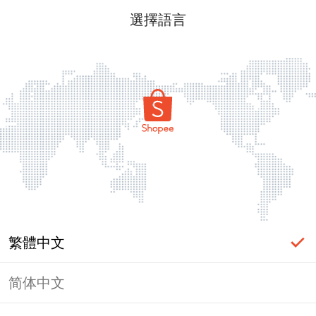
選擇語言
繁體中文
简体中文
頁面無法顯示