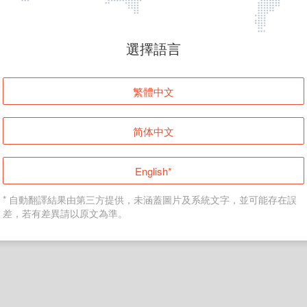
頁面無法顯示
選擇語言
發生錯誤！請登入並再試一次或回到主頁。
繁體中文
登入
简体中文
返回首頁
English*
* 自動翻譯結果由第三方提供，未涵蓋圖片及系統文字，並可能存在誤
差，若有差異請以原文為準。