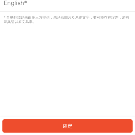
English*
發生錯誤！請登入並再試一次或回到主
頁。
* 自動翻譯結果由第三方提供，未涵蓋圖片及系統文字，並可能存在誤差，若有
差異請以原文為準。
登入
返回首頁
確定
ID: 10879e7987b-7abd-491d-80dc-8e554248276d