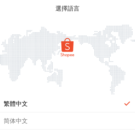
選擇語言
繁體中文
简体中文
頁面無法顯示