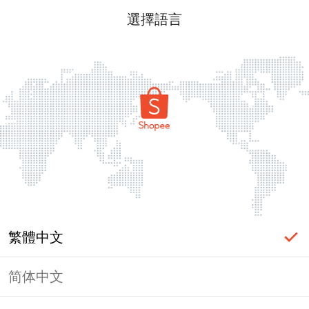
選擇語言
繁體中文
简体中文
頁面無法顯示