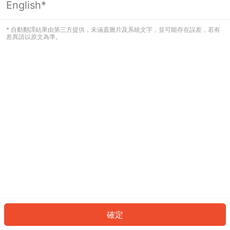
English*
發生錯誤！請登入並再試一次或回到主
頁。
* 自動翻譯結果由第三方提供，未涵蓋圖片及系統文字，並可能存在誤差，若有
差異請以原文為準。
登入
返回首頁
確定
ID: 84324320530-4707-4497-8c0c-048edfb8c7e9