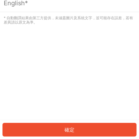
English*
發生錯誤！請登入並再試一次或回到主
頁。
* 自動翻譯結果由第三方提供，未涵蓋圖片及系統文字，並可能存在誤差，若有
差異請以原文為準。
登入
返回首頁
確定
ID: 40ce717483-1485-495e-93a9-1da5f6dd0c83