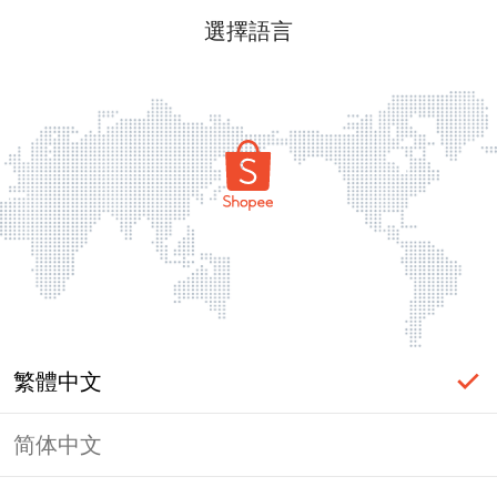
選擇語言
繁體中文
简体中文
頁面無法顯示