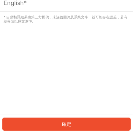
English*
發生錯誤！請登入並再試一次或回到主
頁。
* 自動翻譯結果由第三方提供，未涵蓋圖片及系統文字，並可能存在誤差，若有
差異請以原文為準。
登入
返回首頁
確定
ID: 320a2486eaf-0729-43e6-a3de-00c43e9d6564