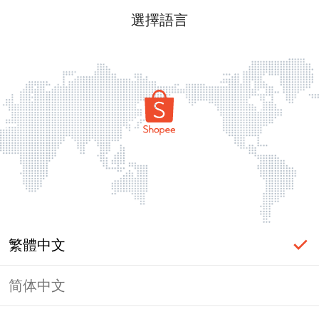
選擇語言
繁體中文
简体中文
頁面無法顯示