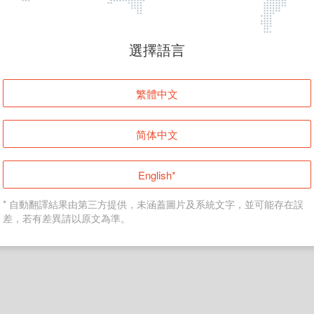
頁面無法顯示
選擇語言
發生錯誤！請登入並再試一次或回到主頁。
繁體中文
登入
简体中文
返回首頁
English*
* 自動翻譯結果由第三方提供，未涵蓋圖片及系統文字，並可能存在誤
差，若有差異請以原文為準。