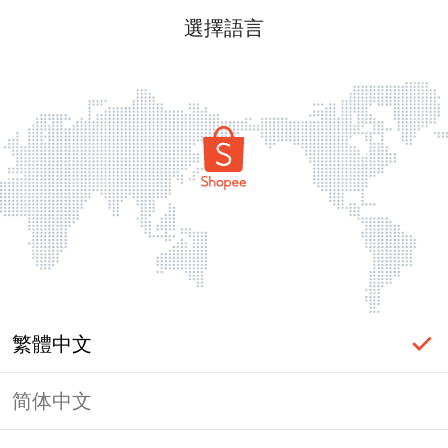
選擇語言
繁體中文
简体中文
頁面無法顯示