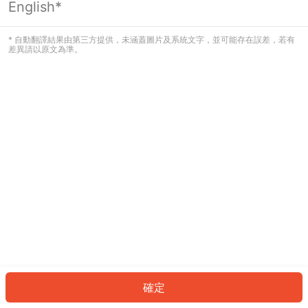
English*
發生錯誤！請登入並再試一次或回到主
頁。
* 自動翻譯結果由第三方提供，未涵蓋圖片及系統文字，並可能存在誤差，若有
差異請以原文為準。
登入
返回首頁
確定
ID: 40b267e5c1-7001-4ff4-a821-0890d0ddba76