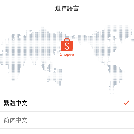
選擇語言
繁體中文
简体中文
頁面無法顯示