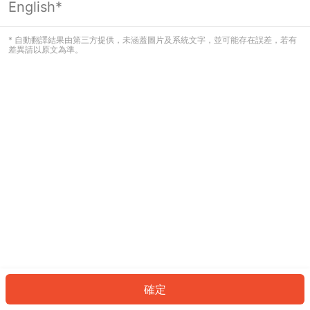
English*
發生錯誤！請登入並再試一次或回到主
頁。
* 自動翻譯結果由第三方提供，未涵蓋圖片及系統文字，並可能存在誤差，若有
差異請以原文為準。
登入
返回首頁
確定
ID: 892059227c7-8079-4b4d-bd73-458b8cc30fb1