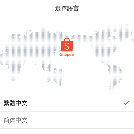
選擇語言
繁體中文
简体中文
頁面無法顯示