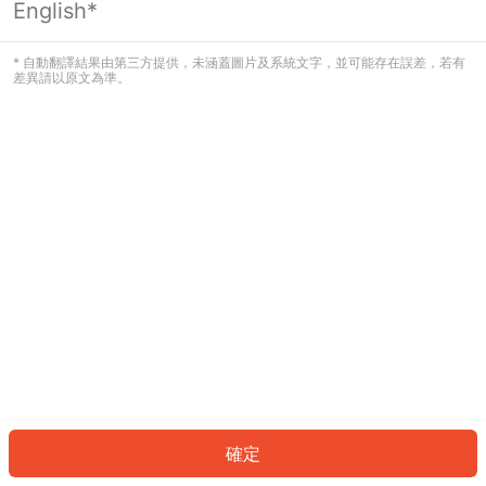
English*
發生錯誤！請登入並再試一次或回到主
頁。
* 自動翻譯結果由第三方提供，未涵蓋圖片及系統文字，並可能存在誤差，若有
差異請以原文為準。
登入
返回首頁
確定
ID: 72987251cab-321f-462b-a0c0-1de111cc6648