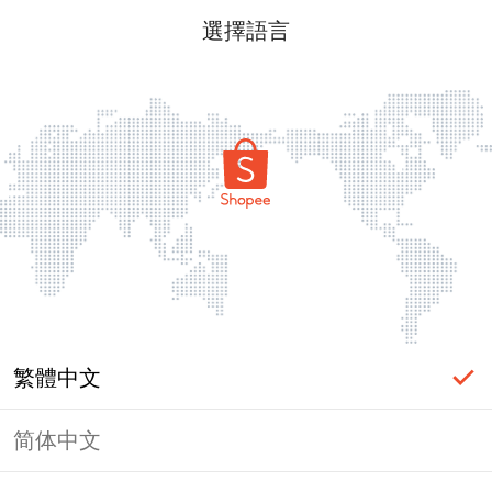
選擇語言
繁體中文
简体中文
頁面無法顯示