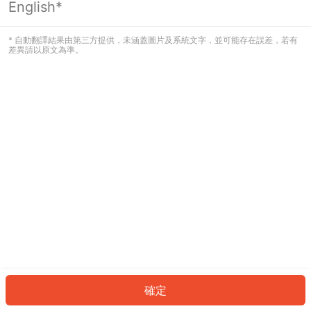
English*
發生錯誤！請登入並再試一次或回到主
頁。
* 自動翻譯結果由第三方提供，未涵蓋圖片及系統文字，並可能存在誤差，若有
差異請以原文為準。
登入
返回首頁
確定
ID: 78338d3fa93-cd88-45cc-9ae4-f6affea56f9f