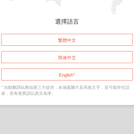
頁面無法顯示
選擇語言
發生錯誤！請登入並再試一次或回到主頁。
繁體中文
登入
简体中文
返回首頁
English*
* 自動翻譯結果由第三方提供，未涵蓋圖片及系統文字，並可能存在誤
差，若有差異請以原文為準。