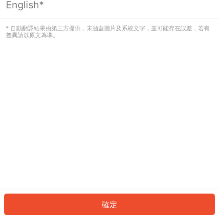
English*
發生錯誤！請登入並再試一次或回到主
頁。
* 自動翻譯結果由第三方提供，未涵蓋圖片及系統文字，並可能存在誤差，若有
差異請以原文為準。
登入
返回首頁
確定
ID: 730e932ef4a-2689-411f-a390-3b5e690db990