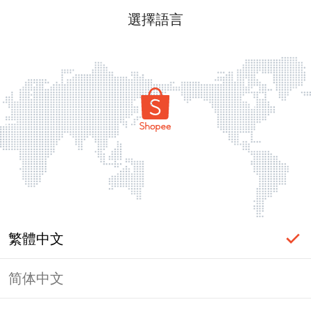
選擇語言
繁體中文
简体中文
頁面無法顯示