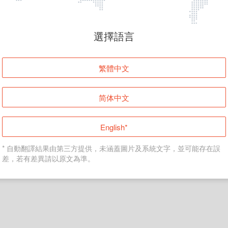
頁面無法顯示
選擇語言
發生錯誤！請登入並再試一次或回到主頁。
繁體中文
登入
简体中文
返回首頁
English*
* 自動翻譯結果由第三方提供，未涵蓋圖片及系統文字，並可能存在誤
差，若有差異請以原文為準。