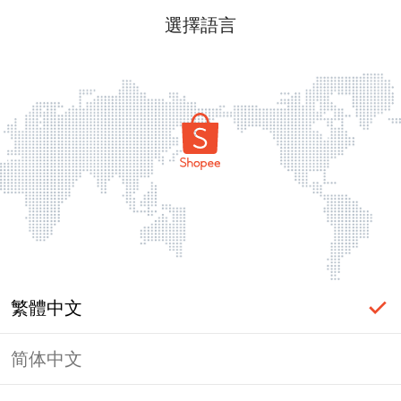
選擇語言
繁體中文
简体中文
頁面無法顯示