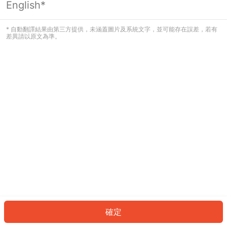
English*
發生錯誤！請登入並再試一次或回到主
頁。
* 自動翻譯結果由第三方提供，未涵蓋圖片及系統文字，並可能存在誤差，若有
差異請以原文為準。
登入
返回首頁
確定
ID: 31667e954cc-12ad-4046-82d7-90921531b97f