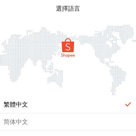
選擇語言
繁體中文
简体中文
頁面無法顯示