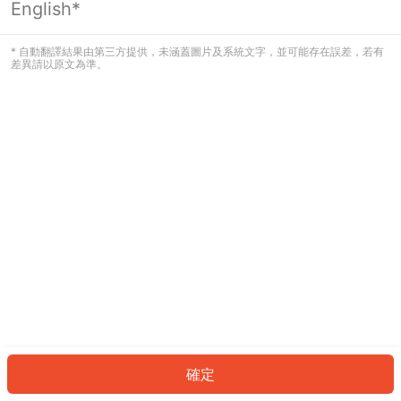
English*
發生錯誤！請登入並再試一次或回到主
頁。
* 自動翻譯結果由第三方提供，未涵蓋圖片及系統文字，並可能存在誤差，若有
差異請以原文為準。
登入
返回首頁
確定
ID: 74b1c90f90-b62d-48c6-bb00-79665979dd64